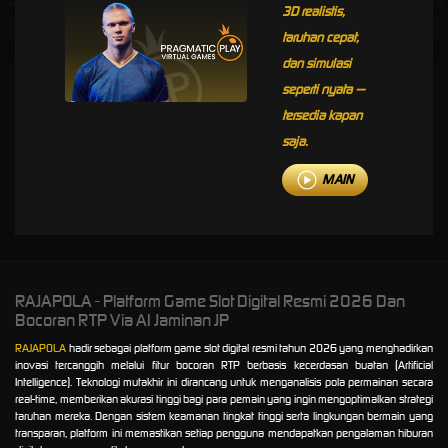
3D realistis,
taruhan cepat,
dan simulasi
seperti nyata —
tersedia kapan
saja.
MAIN
RAJAPOLA - Platform Game Slot Digital Resmi 2026 Dan
Bocoran RTP Via AI Jaminan JP
RAJAPOLA
hadir sebagai platform game slot digital resmi tahun 2026 yang menghadirkan
inovasi tercanggih melalui fitur bocoran RTP berbasis kecerdasan buatan (Artificial
Intelligence). Teknologi mutakhir ini dirancang untuk menganalisis pola permainan secara
real-time, memberikan akurasi tinggi bagi para pemain yang ingin mengoptimalkan strategi
taruhan mereka. Dengan sistem keamanan tingkat tinggi serta lingkungan bermain yang
transparan, platform ini memastikan setiap pengguna mendapatkan pengalaman hiburan