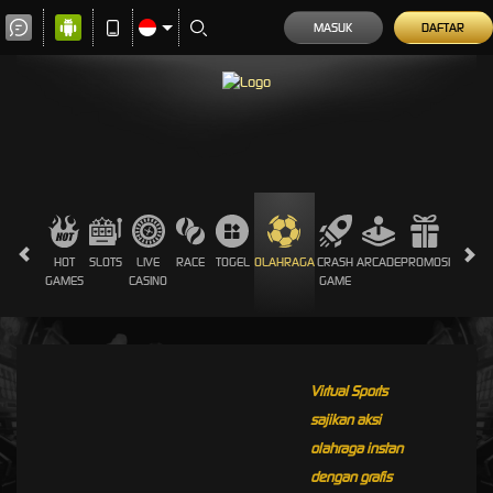
MASUK
DAFTAR
HOT
SLOTS
LIVE
RACE
TOGEL
OLAHRAGA
CRASH
ARCADE
PROMOSI
GAMES
CASINO
GAME
Virtual Sports
sajikan aksi
olahraga instan
dengan grafis