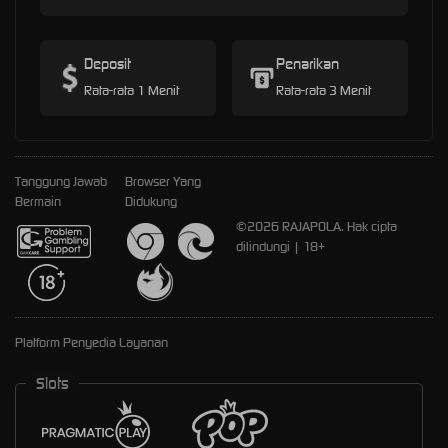
Deposit
Penarikan
Rata-rata 1 Menit
Rata-rata 3 Menit
Tanggung Jawab
Browser Yang
Bermain
Didukung
©2026 RAJAPOLA. Hak cipta
dilindungi | 18+
Platform Penyedia Layanan
Slots