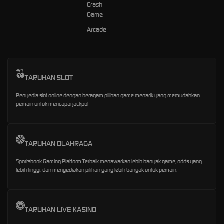
Crash
Game
Arcade
TARUHAN SLOT
Penyedia slot online dengan beragam pilihan game menarik yang memudahkan
pemain untuk mencapai jackpot
TARUHAN OLAHRAGA
Sportsbook Gaming Platform Terbaik menawarkan lebih banyak game, odds yang
lebih tinggi, dan menyediakan pilihan yang lebih banyak untuk pemain.
TARUHAN LIVE KASINO