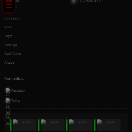
Hot Games
+855765636693
Slots
Live Casino
Race
Togel
Olahraga
Crash Game
Arcade
Komunitas
Facebook
Twitter