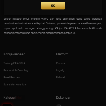
Keunggulan utama dari integrasi sistem AI ini adalah jaminan kemudahan meraih
OK
kemenangan besar (JP) yang didukung oleh persentase Return to Player (RTP) tertinggi di
kelasnya. Baik pemain pemula maupun berpengalaman dapat memanfaatkan panduan
akurat tersebut untuk memilih waktu dan jenis permainan yang paling potensial
memberikan hoki maksimal setiap hari. Didukung pula oleh layanan transaksi finansial yang
super cepat serta dukungan pelanggan siaga 24 jam, RAJAPOLA terus membuktikan diri
sebagai destinasi utama bagi pencinta slot digital modern tahun ini.
Kebijaksanaan
Platform
Tentang RAJAPOLA
Promosi
Responsible Gambling
Loyalty
Pusat Bantuan
Referral
Syarat dan Ketentuan
Kategori
Dukungan
Tap Me!