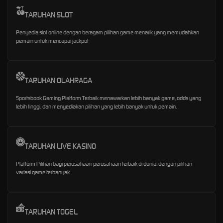
TARUHAN SLOT
Penyedia slot online dengan beragam pilihan game menarik yang memudahkan
pemain untuk mencapai jackpot
TARUHAN OLAHRAGA
Sportsbook Gaming Platform Terbaik menawarkan lebih banyak game, odds yang
lebih tinggi, dan menyediakan pilihan yang lebih banyak untuk pemain.
TARUHAN LIVE KASINO
Platform Pilihan bagi perusahaan-perusahaan terbaik di dunia, dengan pilihan
variasi game terbanyak
TARUHAN TOGEL