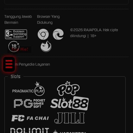
Tanggung Jawab
Browser Yang
Bermain
Didukung
©2026 RAJAPOLA. Hak cipta
dilindungi | 18+
Tap Me!
Platform Penyedia Layanan
Slots