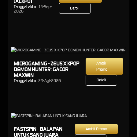
JACKPOT
Tanggal akhir:
15-Sep-
Detail
2026
MICROGAMING - ZEUS X KPOP
Ambil
DEMON HUNTER: GACOR
Promo
MAXWIN
Detail
Tanggal akhir:
29-Agt-2026
FASTSPIN - BALAPAN
Ambil Promo
UNTUK SANG JUARA