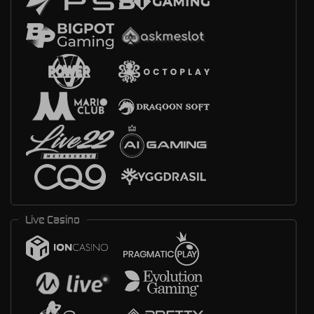
Live Casino