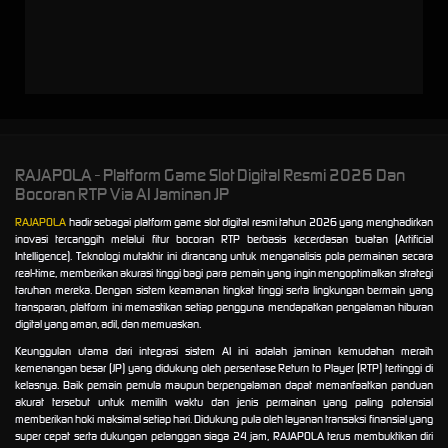
RAJAPOLA - Platform Game Slot Digital Resmi 2026 Dan
Bocoran RTP Via AI Jaminan JP
RAJAPOLA
hadir sebagai platform game slot digital resmi tahun 2026 yang menghadirkan
inovasi tercanggih melalui fitur bocoran RTP berbasis kecerdasan buatan (Artificial
Intelligence). Teknologi mutakhir ini dirancang untuk menganalisis pola permainan secara
real-time, memberikan akurasi tinggi bagi para pemain yang ingin mengoptimalkan strategi
taruhan mereka. Dengan sistem keamanan tingkat tinggi serta lingkungan bermain yang
transparan, platform ini memastikan setiap pengguna mendapatkan pengalaman hiburan
digital yang aman, adil, dan memuaskan.
Keunggulan utama dari integrasi sistem AI ini adalah jaminan kemudahan meraih
kemenangan besar (JP) yang didukung oleh persentase Return to Player (RTP) tertinggi di
kelasnya. Baik pemain pemula maupun berpengalaman dapat memanfaatkan panduan
akurat tersebut untuk memilih waktu dan jenis permainan yang paling potensial
memberikan hoki maksimal setiap hari. Didukung pula oleh layanan transaksi finansial yang
super cepat serta dukungan pelanggan siaga 24 jam, RAJAPOLA terus membuktikan diri