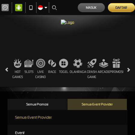
MASUK
DAFTAR
HOT
SLOTS
LIVE
RACE
TOGEL
OLAHRAGA
CRASH
ARCADE
PROMOSI
GAMES
CASINO
GAME
Semua Promosi
Semua Event Provider
Semua Event Provider
Event