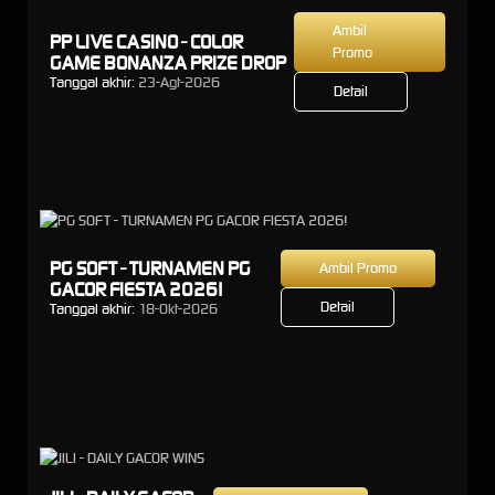
Ambil
PP LIVE CASINO - COLOR
Promo
GAME BONANZA PRIZE DROP
Tanggal akhir:
23-Agt-2026
Detail
PG SOFT - TURNAMEN PG
Ambil Promo
GACOR FIESTA 2026!
Detail
Tanggal akhir:
18-Okt-2026