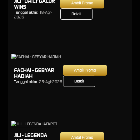
JILI - DAILY GACOR
Ambil Promo
WINS
Tanggal akhir:
18-Agt-
Detail
2026
FACHAI - GEBYAR
Ambil Promo
HADIAH
Detail
Tanggal akhir:
25-Agt-2026
JILI - LEGENDA
Ambil Promo