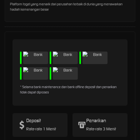
Platform togel yang menarik dari perusahan terbaik di dunia yang menawarkan
hadiah kemenangan besar
* Selama bank maintenance dan bank offline deposit dan penarikan
tidak dapat diproses
Deposit
Penarikan
Rata-rata 1 Menit
Rata-rata 3 Menit