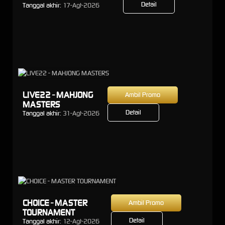
Detail
Tanggal akhir:
17-Agt-2026
LIVE22 - MAHJONG
Ambil Promo
MASTERS
Detail
Tanggal akhir:
31-Agt-2026
CHOICE - MASTER
Ambil Promo
TOURNAMENT
Detail
Tanggal akhir:
12-Agt-2026