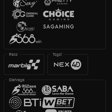
Race
Togel
Olahraga